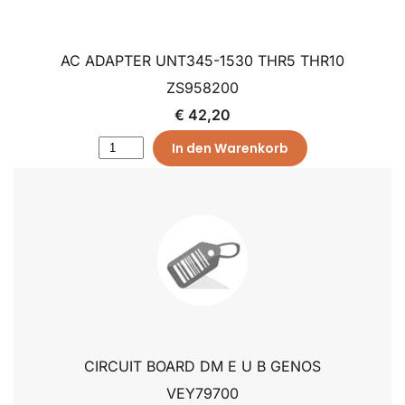
AC ADAPTER UNT345-1530 THR5 THR10
ZS958200
€ 42,20
In den Warenkorb
CIRCUIT BOARD DM E U B GENOS
VEY79700