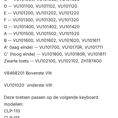
D -- VU101100, VU101102, VU101120
E -- VU101200, VU101202, VU101220
F -- VU101300, VU101302, VU101320
G -- VU101400, VU101402, VU101420
A -- VU101500, VU101502, VU101520
B -- VU101600, VU101602, VU101620, VU101611
A' (laag einde) -- VU101700, VU10170R, VU101711
C' (hoog einde) -- VU101800, VU10180R, VU101811
Zwarte toets -- VU102100, VU102102, ZH1974G0
V8468201 Bovenste Vilt
VU101020 onderste Vilt
Deze toetsen passen op de volgende keyboard
modellen:
CLP-110
CLP-115